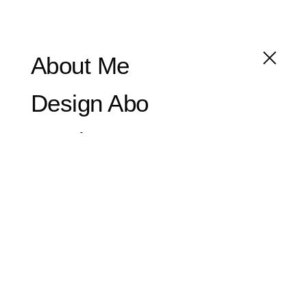
About Me
Design Abo
Services
Contact
E-Mail
Phone
W
L
X