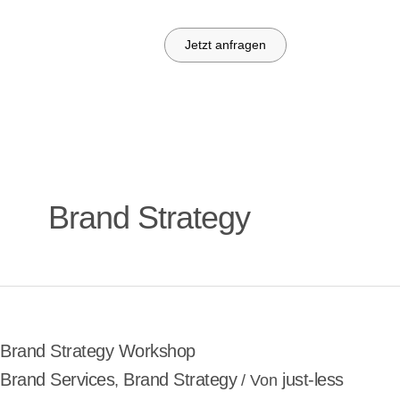
Zum
Inhalt
Jetzt anfragen
springen
Brand Strategy
Brand
Strategy
Workshop
Brand Strategy Workshop
Brand Services
Brand Strategy
just-less
,
/ Von