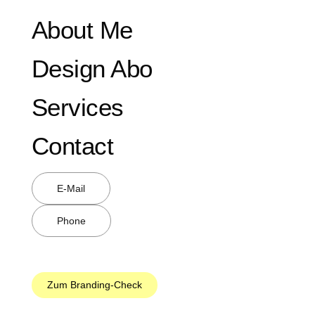
About Me
Design Abo
Services
Contact
E-Mail
Phone
W
L
X
h
i
i
a
n
n
Zum Branding-Check
t
k
g