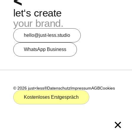
let‘s create
your brand.
hello@just-less.studio
WhatsApp Business
L
X
i
i
© 2026 just<less®
Datenschutz
Impressum
AGB
Cookies
n
n
Kostenloses Erstgespräch
k
g
e
d
i
n