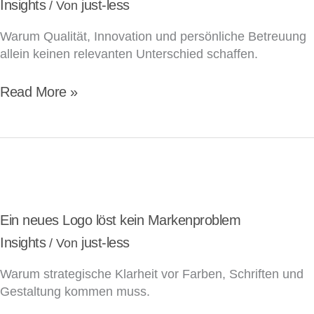
Insights
just-less
/ Von
Warum Qualität, Innovation und persönliche Betreuung
allein keinen relevanten Unterschied schaffen.
Read More »
Ein
neues
Logo
Ein neues Logo löst kein Markenproblem
löst
Insights
just-less
/ Von
kein
Warum strategische Klarheit vor Farben, Schriften und
Markenproblem
Gestaltung kommen muss.