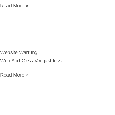
Read More »
Website
Wartung
Website Wartung
Web Add-Ons
just-less
/ Von
Read More »
SEA:
Suchmaschinenwerbung