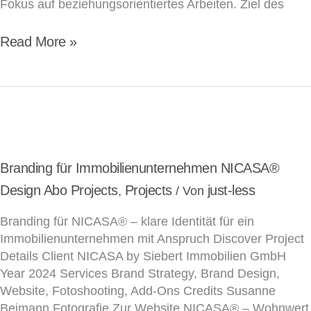
Fokus auf beziehungsorientiertes Arbeiten. Ziel des
Read More »
Branding
für
Immobilienunternehmen
Branding für Immobilienunternehmen NICASA®
NICASA®
Design Abo Projects
Projects
just-less
,
/ Von
Branding für NICASA® – klare Identität für ein
Immobilienunternehmen mit Anspruch Discover Project
Details Client NICASA by Siebert Immobilien GmbH
Year 2024 Services Brand Strategy, Brand Design,
Website, Fotoshooting, Add-Ons Credits Susanne
Beimann Fotografie Zur Website NICASA® – Wohnwert