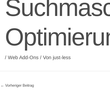
Suchmasc
Optimieru
/
Web Add-Ons
/ Von
just-less
←
Vorheriger Beitrag