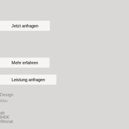
Zum
Inhalt
springen
Jetzt anfragen
Mehr erfahren
Leistung anfragen
Design
Abo
ab
840€
/Monat