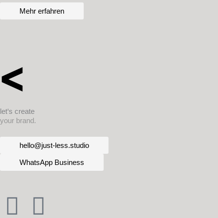
Mehr erfahren
let‘s create
your brand.
hello@just-less.studio
WhatsApp Business
L
X