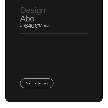
Design
Abo
840€
ab
/Monat
Mehr erfahren