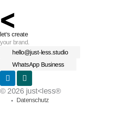
let‘s create
your brand.
hello@just-less.studio
WhatsApp Business
L
X
i
i
n
n
© 2026 just<less®
k
g
Datenschutz
e
Impressum
d
AGB
i
Cookies
n