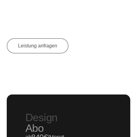
Leistung anfragen
Design
Abo
840€
ab
/Monat