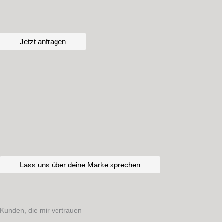
Zum
Inhalt
springen
Jetzt anfragen
Lass uns über deine Marke sprechen
Kunden, die mir vertrauen