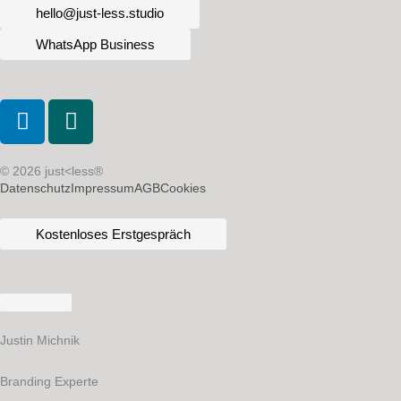
hello@just-less.studio
WhatsApp Business
L
X
i
i
n
n
k
g
© 2026 just<less®
Datenschutz
Impressum
AGB
Cookies
e
d
Kostenloses Erstgespräch
i
n
Justin Michnik
Branding Experte